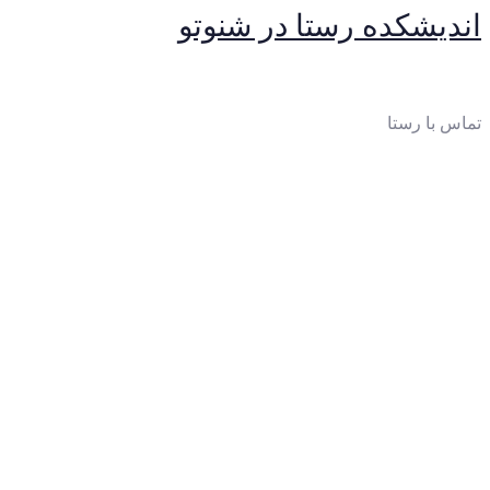
اندیشکده رستا در شنوتو
تماس با رستا
ایمیل
:
thinktankrasta@gmail.com
آدرس
:
خیابان‌آزادی، خیابان‌صادقی، بن‌بست چهارم، پلاک 10،
واحد 2
تلفن: 65023250-021