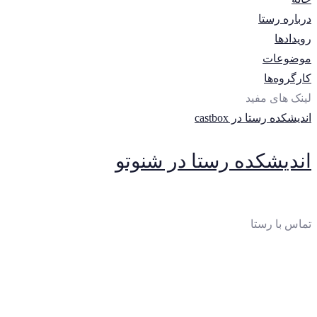
درباره رستا
رویدادها
موضوعات
کارگروه‌ها
لینک های مفید
اندیشکده رستا در castbox
اندیشکده رستا در شنوتو
تماس با رستا
ایمیل
:
thinktankrasta@gmail.com