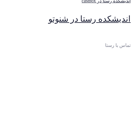
اندیشکده رستا در castbox
اندیشکده رستا در شنوتو
تماس با رستا
ایمیل
:
thinktankrasta@gmail.com
آدرس
:
خیابان‌آزادی، خیابان‌صادقی، بن‌بست چهارم، پلاک 10،
واحد 2