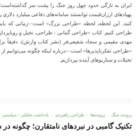
ایران به تازگی حدود چهل روز جنگ را پشت سر گذاشته‌است؛ ج
پهپادهای ارزان‌قیمت توانستند سامانه‌های دفاعی میلیارد دلاری 
کنند. این لحظه، لحظه «طراحی بزرگ» است—زمانی که باید برا
طراحی کنیم. کتاب «طراحی گمانی : طراحی، تخیل و رویاپردازی
مهدی مقیمی و سجاد شفیعی‌فر (نشر کتاب وارش)، دقیقاً بر
«طراحی تفکرناپذیرها» است—درباره اینکه چگونه می‌توانیم از طر
تخیلات و سناریوهای آینده بپردازیم.
پرونده جنگ
·
پرونده‌ها
·
طراحی راهبردی
·
یادداشت تحلیلی - سیاستی
تکنیک گامبی در نبردهای نامتقارن؛ چگونه د