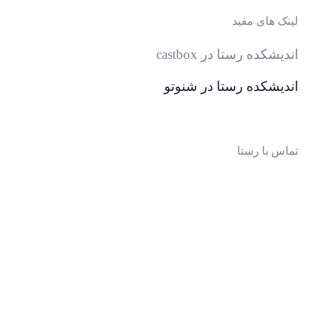
لینک های مفید
اندیشکده رستا در castbox
اندیشکده رستا در شنوتو
تماس با رستا
ایمیل
:
thinktankrasta@gmail.com
آدرس
:
خیابان‌آزادی، خیابان‌صادقی، بن‌بست چهارم،
پلاک 10، واحد 2