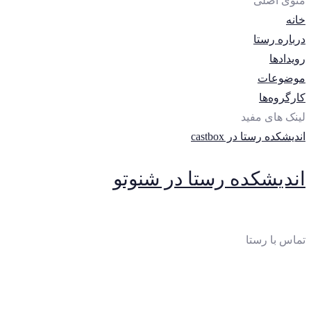
منوی اصلی
خانه
درباره رستا
رویدادها
موضوعات
کارگروه‌ها
لینک های مفید
اندیشکده رستا در castbox
اندیشکده رستا در شنوتو
تماس با رستا
ایمیل
:
thinktankrasta@gmail.com