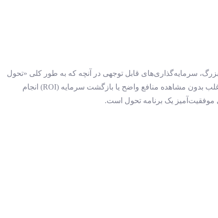
بزرگ، سرمایه‌گذاری‌های قابل توجهی در آنچه که به طور کلی «تحول
دیجیتال» نامیده می‌شود، انجام داده‌اند. در حالی که پیش‌بینی می‌شد این سرمایه‌گذاری‌ها تا سال 2023 به بیش از 6.8 تریلیون دلار برسد، اما اغلب بدون مشاهده منافع واضح یا بازگشت سرمایه (ROI) انجام
 موفقیت‌آمیز یک برنامه تحول است.