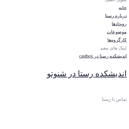
خانه
درباره رستا
رویدادها
موضوعات
کارگروه‌ها
لینک های مفید
اندیشکده رستا در castbox
اندیشکده رستا در شنوتو
تماس با رستا
ایمیل
:
thinktankrasta@gmail.com