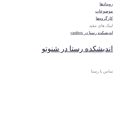
رویدادها
موضوعات
کارگروه‌ها
لینک های مفید
اندیشکده رستا در castbox
اندیشکده رستا در شنوتو
تماس با رستا
ایمیل
:
thinktankrasta@gmail.com
آدرس
:
خیابان‌آزادی، خیابان‌صادقی، بن‌بست چهارم، پلاک 10،