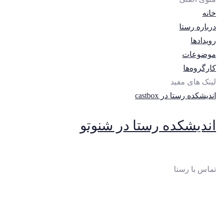
خانه
درباره رستا
رویدادها
موضوعات
کارگروه‌ها
لینک های مفید
اندیشکده رستا در castbox
اندیشکده رستا در شنوتو
تماس با رستا
ایمیل
:
thinktankrasta@gmail.com