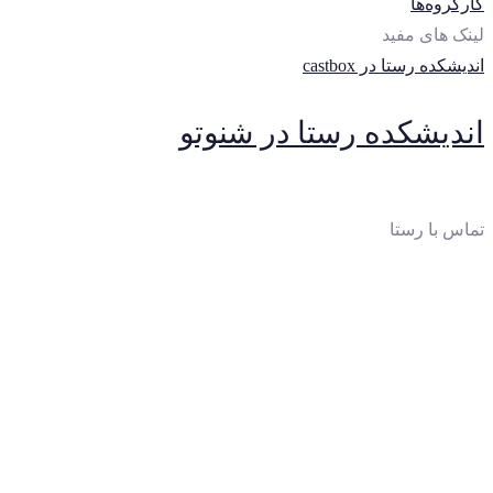
کارگروه‌ها
لینک های مفید
اندیشکده رستا در castbox
اندیشکده رستا در شنوتو
تماس با رستا
ایمیل
:
thinktankrasta@gmail.com
آدرس
:
خیابان‌آزادی، خیابان‌صادقی، بن‌بست چهارم، پلاک 10،
واحد 2