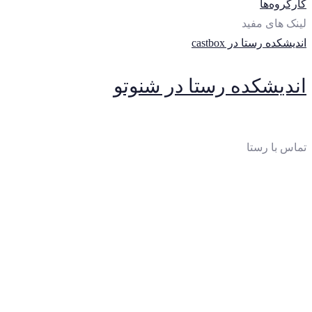
کارگروه‌ها
لینک های مفید
اندیشکده رستا در castbox
اندیشکده رستا در شنوتو
تماس با رستا
ایمیل
:
thinktankrasta@gmail.com
آدرس
:
خیابان‌آزادی، خیابان‌صادقی، بن‌بست چهارم، پلاک 10،
واحد 2