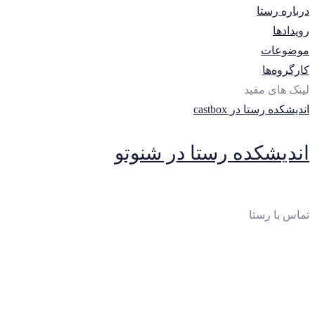
درباره رستا
رویدادها
موضوعات
کارگروه‌ها
لینک های مفید
اندیشکده رستا در castbox
اندیشکده رستا در شنوتو
تماس با رستا
ایمیل
:
thinktankrasta@gmail.com