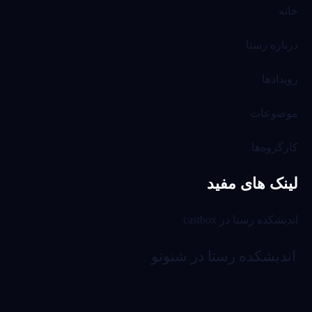
خانه
درباره رستا
رویدادها
موضوعات
کارگروه‌ها
لینک های مفید
اندیشکده رستا در castbox
اندیشکده رستا در شنوتو