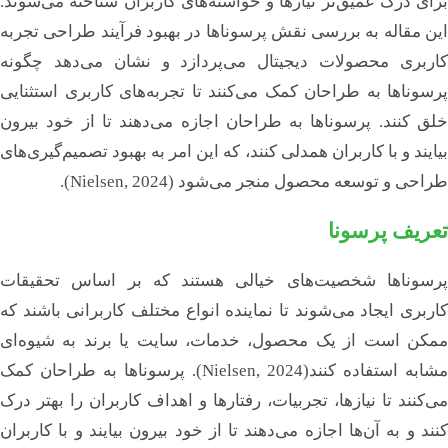
برای درک عمیق‌تر نیازها و خواسته‌های کاربران شناخته می‌شوند.
حکمرانی
این مقاله به بررسی نقش پرسوناها در بهبود فرآیند طراحی تجربه
طراحی راهبردی
کاربری محصولات دیجیتال می‌پردازد و نشان می‌دهد چگونه
حقوق و تنظیم‌گری
پرسوناها به طراحان کمک می‌کنند تا تجربه‌های کاربری استثنایی
راهکارهای دیجیتال
خلق کنند. پرسوناها به طراحان اجازه می‌دهند تا از خود بیرون
یادداشت سیاستی
بیایند و با کاربران همدلی کنند، که این امر به بهبود تصمیم‌گیری‌های
حکمرانی
طراحی و توسعه محصول منجر می‌شود (Nielsen, 2024).
مدخل
حکمرانی
تعریف پرسونا
حقوق و تنظیم‌گری
راهکارهای دیجیتال
پرسوناها شخصیت‌های خیالی هستند که بر اساس تحقیقات
پرونده‌ها
کاربری ایجاد می‌شوند تا نماینده انواع مختلف کاربرانی باشند که
پرونده جنگ
ممکن است از یک محصول، خدمات، سایت یا برند به شیوه‌ای
کارگروه‌ها
مشابه استفاده کنند(Nielsen, 2024). پرسوناها به طراحان کمک
کارگروه حکمرانی
می‌کنند تا نیازها، تجربیات، رفتارها و اهداف کاربران را بهتر درک
کارگروه طراحی راهبردی
کنند و به آن‌ها اجازه می‌دهند تا از خود بیرون بیایند و با کاربران
کارگروه راهکارهای دیجیتال