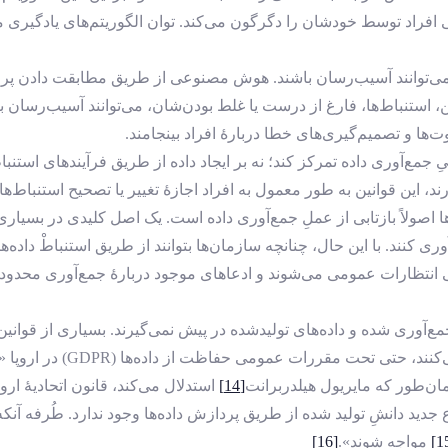
فراد توسط خودشان را دگرگون می‌کند. توان الگوریتم‌های یادگیری ما
د هم می‌توانند آسیب‌رسان باشند. هوش مصنوعی از طریق مطابقت ‌دادن پ
ین، استنباط‌ها، فارغ از درست یا غلط بودن‌شان، می‌توانند آسیب‌رسا
وت‌ها و تصمیم‌گیری‌های خطا دربارۀ افراد بینجامند.
ِ جمع‌آوری داده تمرکز کند؛ نه بر ایجاد داده از طریق فرآیندهای است
ین قوانین به ‌طور معمول به افراد اجازۀ تغییر یا تصحیح استنباط‌های 
ط‌ها اصولاً بازتابی از عملِ جمع‌آوری داده است. یک اصل کلیدی در ب
کنند. با این حال، چنانچه سازمان‌ها بتوانند از طریق استنباطْ داده‌ه
تظارات عمومی می‌شوند و ادعاهای موجود دربارۀ جمع‌آوری محدود داده را
وری‌ شده و داده‌های تولیدشده در پیش نمی‌گیرند. بسیاری از قوانین ای
اشاره می‌کنند، حتی 
مان‌طور که مایریول هیلدربرانت
[14]
استدلال می‌کند، قانون اتحادیۀ ار
 جدید دانشِ تولید شده از طریق پردازش داده‌ها وجود ندارد. طُرفه آنکه
مواجه شوند».
[16]