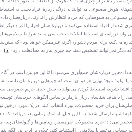
، بسیار بیشتر از چیزی است که هریک از قطعات به ‌طور جداگانه قابلی
یتم‌های هوش مصنوعی می‌توانند بی‌درنگ دربارۀ افراد دست به استنباط
 مصنوعی به شیوه‌هایی که مردم انتظارش را ندارند، درباره‌شان داده‌
ی‌ شده از افراد استفاده می‌کنند تا دربارۀ همان افراد یا افرادِ دیگر ا
‌ها می‌توان درراستای استنباط اطلاعات حساسی مانند شرایط سلامتی‌
ی‌کند، برای مردم دشوار، اگرنه غیرممکن خواهد بود «که پیش‌بینی کنن
ه دیگر نمی‌توانند تشخیص دهند چه چیزی نیاز به محافظت دارد».
[5]
ده‌هایی درباره‌شان جمع‌آوری می‌شود؛ امّا این قوانین اغلب در آگاه ‌
 یا تولید؛ نتیجۀ نهایی هر دو آن است که چیزهایی دربارۀ آنان دانسته شد
د افشا نشوند، استنباط‌ کردن می‌تواند به نقض جدی حریم خصوصی بینج
می را با هدف شناسایی زنان باردار براساس الگوهای خریدشان توسعه د
ه اصلی‌شان برای خرید محصولات نوزاد انتخاب کنند. در یک مورد درخور 
 به‌ اشتباه ارسال شده‌اند. با این حال، او اندک ‌زمانی بعد دریافت که دخ
خیص می‌داد: خرید محصولات غیرمعطر، ویتامین‌ها و گلوله‌های پنبه میا
حساس مرتبط با سلامتی را استنباط کند. علاوه بر این، این الگوریتم بر