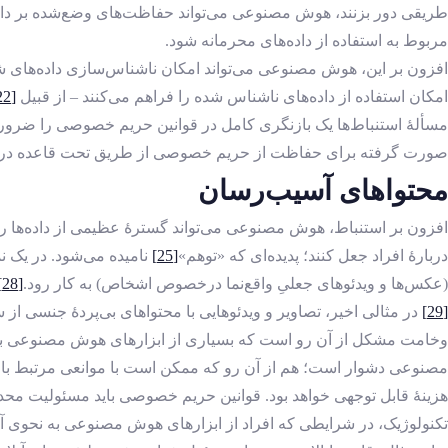
طریقی دور بزنند، هوش مصنوعی می‌تواند حفاظت‌های وضع‌شده بر داده‌
مربوط به استفاده از داده‌های محرمانه شود.
افزون بر این، هوش مصنوعی می‌تواند امکان ناشناس‌سازی داده‌های شخ
امکان استفاده از داده‌های ناشناس ‌شده را فراهم می‌کنند – از قبیل
[22]
مسألۀ استنباط‌ها یک بازنگری کامل در قوانین حریم خصوصی را ضروری 
صورت‌ گرفته برای حفاظت از حریم خصوصی از طریق تحت قاعده درآوردن ج
محتواهای آسیب‌رسان
افزون بر استنباط، هوش مصنوعی می‌تواند گسترۀ عظیمی از داده‌ها را تو
دربارۀ افراد جعل کنند؛ پدیده‌ای که «توهم»
[25]
نامیده می‌شود. در یک نم
(عکس‌ها و ویدئوهای جعلیِ واقع‌نما درخصوص اشخاص) به ‌کار رود.
[28]
[29]
در مثالی اخیر، تصاویر و ویدئوهایی با محتواهای بی‌پردۀ جنسی از
وخامت مشکل از آن رو است که بسیاری از ابزارهای هوش مصنوعی به ‌
مصنوعی دشوار است؛ هم از آن رو که ممکن است با موانعی مرتبط با 
هزینۀ قابل ‌توجهی خواهد بود. قوانین حریم خصوصی باید مسئولیت مح
تکنولوژیک، در شرایطی که افراد از ابزارهای هوش مصنوعی به‌ نحوی آس