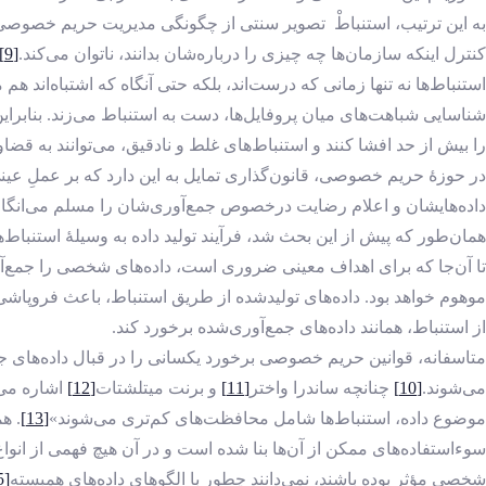
به این ترتیب، استنباطْ تصویر سنتی از چگونگی مدیریت حریم خصوصی ا
کنترل اینکه سازمان‌ها چه چیزی را درباره‌شان بدانند، ناتوان می‌کند.
[9]
استنباط‌ها نه‌ تنها زمانی که درست‌اند، بلکه حتی آنگاه که اشتباه‌ان
شناسایی شباهت‌های میان پروفایل‌ها، دست به استنباط می‌زند. بنابرا
را بیش‌ از حد افشا کنند و استنباط‌های غلط و نادقیق، می‌توانند به قضا
در حوزۀ حریم خصوصی، قانون‌گذاری تمایل به این دارد که بر عملِ عینی
داده‌هایشان و اعلام رضایت درخصوص جمع‌آوری‌شان را مسلم می‌انگارند، ا
همان‌طور که پیش از این بحث شد، فرآیند تولید داده به ‌وسیلۀ استنبا
تا آن‌جا که برای اهداف معینی ضروری است، داده‌های شخصی را جمع‌آوری 
موهوم خواهد بود. داده‌های تولیدشده از طریق استنباط، باعث فروپاشی ان
از استنباط، همانند داده‌های جمع‌آوری‌شده برخورد کند.
متاسفانه، قوانین حریم خصوصی برخورد یکسانی را در قبال داده‌های جمع‌آ
می‌شوند.
[10]
چنانچه ساندرا واختر
[11]
و برنت میتلشتات
[12]
موضوع داده، استنباط‌ها شامل محافظت‌های کم‌تری می‌شوند»
[13]
. ه
سوءاستفاده‌های ممکن از آن‌ها بنا شده ‌است و در آن هیچ فهمی از انواع
شخصی مؤثر بوده باشند، نمی‌دانند چطور با الگوهای داده‌های همبسته
[15]