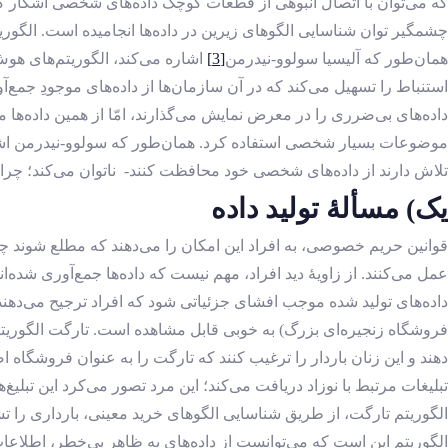
که می‌توان با اتصال انبوهی از قطعات کوچک داده‌های شخصی آشکار کرد
چشمگیر توان شناسایی الگوهای زیرین در داده‌ها انجامیده ‌است. الگور
همان‌طور که آلیسیا سولوو-نیدرمن
[3]
اشاره می‌کند، الگوریتم‌های هوش
استنباط را تسهیل می‌کند که در آن سازمان‌ها از داده‌های موجودِ جمع‌آور
داده‌های بی‌ضرری را در معرض نمایش می‌گذارند، امّا از همین داده
موضوعات بسیار شخصی استفاده کرد. همان‌طور که سولوو-نیدرمن اشاره م
تلاش دارند از داده‌های شخصی خود محافظت کنند- ناتوان می‌کند؛ چراک
یک) مسألۀ تولید داده
قوانین حریم خصوصی، به افراد این امکان را می‌دهند که مطلع شوند چه دا
عمل می‌کنند. از زاویۀ دید افراد، مهم نیست که داده‌ها جمع‌آوری شده‌اند
داده‌های تولید شده موجب افشای جزئیاتی شود که افراد ترجیح می‌دهن
فروشگاه زنجیره‌ای بزرگ) به ‌خوبی قابل‌ مشاهده است. تارگت الگوریت
دهند و این زنان باردار را ترغیب کنند که تارگت را به‌ عنوان فروشگا
تبلیغات مرتبط با نوزاد دریافت می‌کند؛ این مرد تصور می‌کرد این تبلیغ‌ها
الگوریتم تارگت، از طریق شناسایی الگوهای خرید معینی، بارداری را تش
الگوریتم این است که می‌توانست از داده‌های به ‌ظاهر بی‌خطر، اطلاعات 