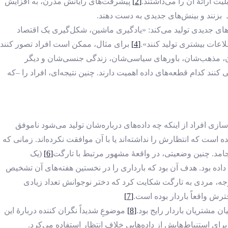
ت ارائۀ آن را می‌داشتند.
[2]
پیشرفت‌های رایانش مدرن، به افزایش
 بزنند و بینش‌های جدیدی به‌ دست دهند.
های جدیدی تولید می‌کند: «یادگیری ماشین، شکل‌گیری یک اقتصاد
طلاعات بیشتری تولید کنند».
[4]
برای مثال، ممکن است افراد تصور کنند
شان، مذهب‌شان، باورهای سیاسی‌شان، زندگی جنسی‌شان و دیگر
د کدام قطعه‌های داده اهمیت دارند. چنین نتیجه‌ای، افراد را –که
سازی افراد از اینکه چه داده‌های درباره‌شان تولید می‌شود ناموفق
ه ‌است که انتظارش را نداشته‌اند یا با آن موافقت نکرده‌اند. زمانی که
امد. چنین وضعیتی، در واقعۀ مشهور مرتبط با تارگت
[6]
(یک
اده بود. هدف آن بود که بارداری را در نخستین هفته‌های آن تشخیص
توجه، مردی به تارگت شکایت کرد که دختر نوجوانش تعداد زیادی
ترش واقعاً باردار بوده‌ است.
[7]
ن مشتریان باردار رایج بود.
[8]
موضوعِ شدیداً نگران‌ کننده دربارۀ این
ای استنباط‌هایش از داده‌هایی خلاف ‌انتظار استفاده می‌کرد.