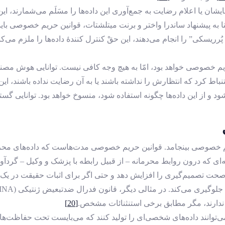
ان یا اعلام رضایت به جمع‌آوری این داده‌ها را مسَلَم می‌شمارند، این 
بنا به پیشنهاد ساندرا واختر و برنت میتلشتات، قوانین حریم خصوصی باید
پُرریسکی” را انجام می‌دهند، این حقْ کنترل‌ کنندۀ داده‌ها را ملزم می‌
خصوصی خواهد بود، امّا به ‌هیچ ‌وجه کافی نیست. توانایی هوش مصنو
نباط کرد که انتظارش را نداشته باشند یا به آن رضایت نداده باشند، این 
ود و از این داده‌ها چگونه استفاده شود، منسوخ خواهد بود. توانایی
صوصی بینجامد. قوانین حریم خصوصی مدت‌هاست که داده‌های محرمانه 
ه‌ای که درون روابط محرمانه – از قبیل رابطه با پزشک و وکیل – گردآ
ا صحت تصمیم‌گیری را افزایش دهد و حتی اگر برای اثبات حقیقت در یک
لوگیری می‌کند. در مثالی دیگر، قانون فدرال ضدتبعیض ژنتیکی (GINA)
» ندارند، مگر مطابق برخی استنثنائات مشخص.
[20]
نند داده‌های شخصی‌ای را تولید کنند که می‌بایست تحت حفاظت‌های محرم