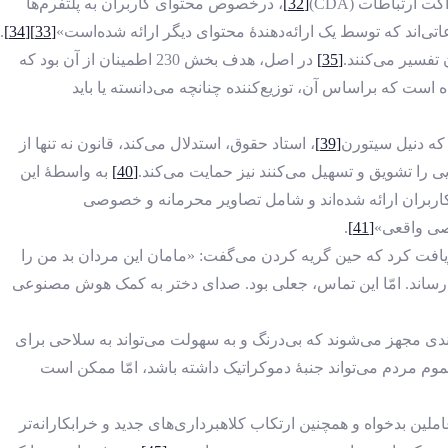
[32]
، درخصوص محتوای کاربران به پلتفرم‌ها
اعاتی‌اند که توسط یک ارائه‌دهندۀ محتوای دیگر ارائه شده‌است»
[33]
[34]
.
[35]
در اصل، هدف بخش 230 اطمینان از آن بود که
 است که براساس آن، توزیع‌کننده چنانچه می‌دانسته یا باید
که دنیل سیتورن
[39]
، استاد حقوق، استدلال می‌کند، قانون نه ‌تنها از
ی را تشویق و تسهیل می‌کنند نیز حمایت می‌کند.
[40]
به ‌واسطۀ این
سایت، تصاویری را در خود جای داده‌اند که توسط کاربران ارائه شده‌اند و شامل تصاویر محرمانه و خصوصی
وصی واقعی»
[41]
.
افت کرد که حین گریه ‌کردن می‌گفت: «مامان این مردان بد من را
ند رساند. امّا این تماس، جعلی بود. صدای دختر به کمک هوش مصنوعی
ندی مجهز می‌شوند که بی‌درنگ و به ‌سهولت می‌تواند به سلاحی برای
م مردم می‌تواند جنبۀ دموکراتیک داشته باشد، امّا ممکن است
ین بدخواه و همچنین ارتکاب کلاهبرداری‌های جدید و خرابکارانه‌تر