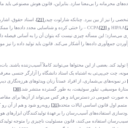
های محرمانه را بی‌معنا سازد. بنابراین، قانون هوش مصنوعی باید ما
صی را نیز از بین ببرد. چنانکه شارلوت چیدر
[21]
، استاد حقوق، اشار
HIPAA و CCPA
[23]
– را خنثی کرده و شناسایی مجدد داده‌ها را ممک
می‌سازد؛ این مسأله چیزی نیست که بتوان آن را به‌ آسانی فیصله دا
مع‌آوری داده‌ها را آشکار می‌کند. قانون باید تولید داده را نیز مو
لید کند. بعضی از این محتواها می‌توانند کاملاً آسیب‌زننده باشند. ب
ونه، چت جی‌پی‌تی به ‌اشتباه یک استاد دانشگاه را آزارگر جنسی معرف
در نمونه‌های بی‌شماری، از افراد عمدتاً زنان ویدئوهای هرزه‌نگاری دی
 ستارۀ موسیقی، تیلور سوئیفت، به ‌طور گسترده منتشر شد.
[30]
صورت عمومی در دسترس‌اند و هر کس می‌تواند از آن‌ها برای مقاصد
متمم اول قانون اساسی ایالات متحده
[31]
روبه‌رو شود و هم از آن رو 
دودسازی استفاده‌های آسیب‌رسان را برعهدۀ تولیدکنندگان ابزارهای 
یب‌رسان استفاده می‌کنند، قانون مسئولیت ناچیزی را متوجه تولیدکنند