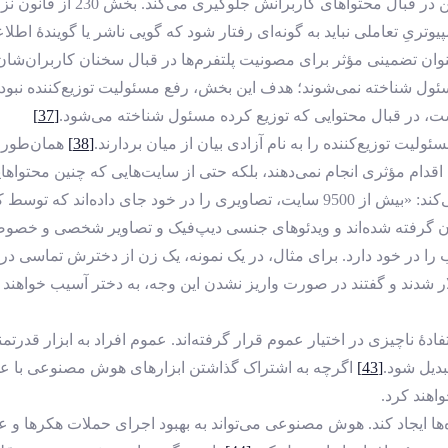
ی کاربرانش جلوگیری می‌کند. بخش 230 از قانون نزاکت ارتباطات (CDA)
وتریِ تعاملی نباید به ‌گونه‌ای رفتار شود که گویی ناشر یا گویندۀ اطل
مسئول شناخته نمی‌شوند؛ هدف این بخش، رفع مسئولیت توزیع‌کننده نبوده‌
ست، در قبال محتوایی که توزیع کرده مسئول شناخته می‌شود.
[37]
[38]
همان‌طور 
دام مؤثری انجام نمی‌دهند، بلکه حتی از سایت‌هایی که چنین محتواهای
حمایت‌های قانونی، این سایت‌ها افزایش یافته‌اند. سیتورن چنین بیان می‌کند: «بیش از 9500 
زنان گرفته شده‌اند و ویدئوهای جنسی دیپ‌فیک و تصاویر شخصی و خص
 در خود دارد. برای مثال، در یک نمونه، یک زن از دخترش تماسی دری
ن دلار شدند و گفتند در صورت واریز نشدن این وجه، به دختر آسیب خواه
ۀ ناچیزی در اختیار عموم قرار گرفته‌اند. عموم افراد به ابزار قدرتم
بدیل شود.
[43]
اگرچه به اشتراک گذاشتن ابزارهای هوش مصنوعی با عمو
واهند کرد.
 ایجاد کند. هوش مصنوعی می‌تواند به بهبود اجرای حملات هکرها و عامل