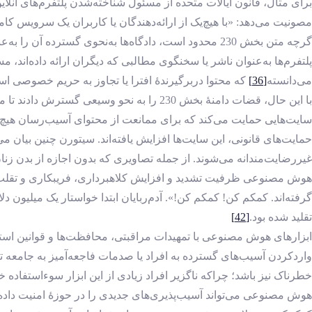
برای مثال، قانون ایالات متحده از مسئول شناخته‌شدن پلتفرم‌های آنلاین در قبال محتواها
مصونیت می‌دهد: «با هیچ‌یک از ارائه‌دهندگان یا کاربران یک سرویس کامپی
گرچه متن بخش 230 محدود است، دادگاه‌ها به‌نحوی گسترده آن را به‌عنوان تضمینی مؤثر برای مصونیت پلتفرم‌ها در قبال سخنان کاربران‌شان تفسیر می‌کنند.
پلتفرم‌ها به‌عنوان ناشر یا سخنگوی مطالبی که دیگران ارائه داده‌اند، 
می‌دانسته
[36]
که محتوا دربرگیرندۀ افترا یا تجاوز به حریم خصوصی ا
با این حال، قضات دامنۀ بخش 230 را به ‌نحو وسیعی گسترش دادند تا مسئولیت توزیع‌کننده را به ‌نام آزادی بیان از میان بردارند.
سایت‌هایی حمایت می‌کند که برای ممانعت از محتوای آسیب‌رسان هیچ اق
غیررضایت‌مندانه می‌شوند. از جمله تصاویری که بدون اجازه از بدن 
هوش مصنوعی ظرفیت تشدید و افزایش کلاهبرداری، فریبکاری و تقلب را
گرفته‌اند. کمکم کن! کمکم کن!». آدم‌ربایان ابتدا خواستار یک‌ میلیو
تقلید شده بود.
[42]
ابزارهای هوش مصنوعی با تمهیدات مراقبتی، محافظت‌ها و قوانین استفاد
واردکردن آسیب‌های گسترده به افراد یا صدمات فاجعه‌آمیز به جامعه ت
خطرناک نیز باشد؛ چراکه ناگزیر افراد زیادی از این ابزار سوءاستفاده خ
هوش مصنوعی می‌تواند آسیب‌پذیری‌های جدیدی را در حوزۀ امنیت داده‌ها