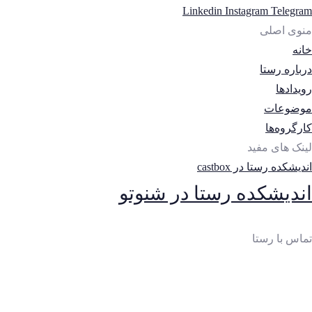
Linkedin
Instagram
Telegram
منوی اصلی
خانه
درباره رستا
رویدادها
موضوعات
کارگروه‌ها
لینک های مفید
اندیشکده رستا در castbox
اندیشکده رستا در شنوتو
تماس با رستا
ایمیل
:
thinktankrasta@gmail.com
آدرس
:
خیابان‌آزادی، خیابان‌صادقی، بن‌بست چهارم، پلاک 10،