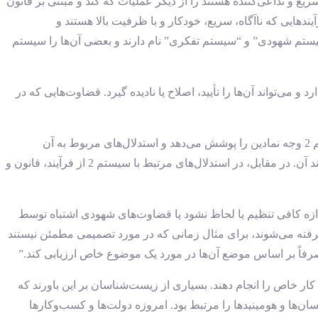
 و تداعی‌کننده هستند را از دیگر عملیات که کند و مبتنی بر قانون
ندهایی که ناآگاه، سریع، خودکار و با ظرفیت بالا هستند و
” استانوویچ و وست این دو سیستم را سیستم 1 و سیستم 2 نام‌گذاری می‌کنند، که “سیستم شهودی” و “سیستم تفکری” نام دارند و بعضی آن‌ها را سیستم
 پیشنهاد می‌دهد و سیستم 2 کیفیت این پیشنهادات را زیر نظر دارد و می‌تواند آن‌ها را تأیید، اصلاح یا نادیده گیرد. قضاوت‌هایی که در
از دید اسلومَن به طور تقریبی، سیستم 1 تداعی‌کننده است و استدلال‌های مربوط به آن منعکس‌کننده شباهت و ساختار زمانی هستند؛ سیستم 2 وجه نمادین را پوشش می‌دهد و استدلال‌های مربوط به آن
منعکس‌کننده ساختارهای قانونی است. زمانی که یک پاسخ تنها توسط سیستم تداعی‌کننده 1 تولید می‌شود، تنها از نتیجه آگاهی داریم، نه فرآیند آن. در مقابل، در استدلال‌های مرتبط با سیستم 2 از فرآیند، قانون و
ی‌ها “برآمده از تعامل مابین سیستم خودکار و سیستم بازتابی” هستند و زمانی به وجود می‌آیند که سیستم بازتابی 2 به اندازه کافی تنظیم یا لحاظ نشود یا قضاوت‌های شهودی اشتباه توسط
شود. دیدگاهی شاید ظریف‌تر ارائه می‌کنند، و پیشنهاد می‌کنند که اکتشافی‌های خاصی عمداً توسط سیستم 2 به کار گرفته می‌شوند، برای مثال زمانی که در مورد تصمیمی مطمئن نیستند
را صرفاً بر اساس موضع آن‌ها در مورد یک موضوع خاص ارزیابی کند.”
کار خاص را انجام دهند. بسیاری از زیست‌شناسان بر این باورند که
‌ها و هومینیدها را مرتبط بود. امروزه دولت‌ها و کسب‌وکارها