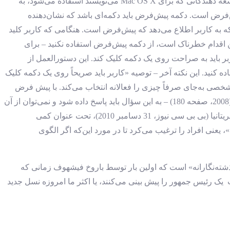
ص601). دستورالعمل‌های رابط انسانی اپل (Apple, 2009, p.241)، همان‌طور که برای تعریف طراحی رابط کاربری گرافیکی برنامه توسط توسعه دهندگانی که برای Mac OS X می‌نویسند استفاده می‌شود، به
‌فرض است. دکمه پیش‌فرض باید دکمه‌ای باشد که نشان‌دهنده
ه به کاربر اطلاع می‌دهد که پیش‌فرض است. هنگامی که کاربر کلید
مل‌ترین اقدام خطرناک است، از دکمه پیش‌فرض استفاده نکنید – برای
هنگامی که دکمه پیش فرض وجود ندارد، فشار دادن Return یا Enter هیچ تاثیری ندارد. کاربر باید به صراحت روی یک دکمه کلیک کند. این دستورالعمل از
ه پیش فرض ایمن مانند لغو استفاده کنید. این نکته آخر – توصیه «کاربر باید صریحاً روی یک دکمه کلیک
 پیش‌فرض‌ها برای اطمینان از این‌که شخصی به‌جای صرفاً چیزی را فعالانه انتخاب می‌کند. با پیش فرض
پیش می‌رود توصیه‌های تالر و سانستاین در مورد استفاده از سؤال انتخابی اجباری در مورد اهدای عضو در فرم‌های تمدید گواهینامه رانندگی (2008، صفحه 180) – به این سؤال باید پاسخ داده شود و نمی‌توان از آن
چشم‌پوشی کرد – به نظر می‌رسد که به شکلی اصلاح‌شده توسط سازمان به تصویب رسیده است. مرجع صدور گواهینامه رانندگی و خودرو بریتانیا (بی بی سی نیوز، 31 دسامبر 2010)، تحت عنوان کمی
یزی انتخاب می‌شد»، یعنی افراد را ترغیب می‌کرد تا در مورد این‌که اگر الگوی
ه‌نگارانه» است که اولین بار توسط باروخ فیشهوف زمانی که
ک رئیس جمهور را پیش بینی می‌کنند، یا اکثر ما امروزه نسل جدید