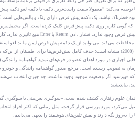
 توصیه می‌کند: “معمولا سمت راست‌ترین دکمه یا دکمه لغو دکمه پیش
القوه خطرناک نباشد. یک دکمه پیش فرض دارای رنگ و پالس‌هایی است ک
ید طوری پاسخ دهد که گویی کاربر روی دکمه پیش‌فرض کلیک کرده است. اگر محت
مثال، اگر باعث از دست رفتن داده‌های کاربر شود. 
اربران در برابر آسیب تصادفی کارشان با فشار دادن Return یا Enter محافظت می‌کند. می‌توانید از یک دکم
کند» – با مفهوم «انتخاب الزامی» یا «انتخاب اجباری» تالر و سانستاین (2008) مشابه است: حذف کامل
ریک شده”. بارون (1994، p.507) پیشنهاد می‌کند که «بپرسید اگر وضعیت موجود وجود نداشت، چه چ
، بیاندیشند.
ندان علوم رفتاری کشف شده است، «سوگیری پس‌بینی یا سوگیری گذشت
 می‌کرد، مورد بررسی قرار گرفت. مثل زمانی که اکثر افراد انتخاب ی
را به‌روز نگه دارند و نقش تلفن‌های هوشمند را بدیهی می‌دانیم.