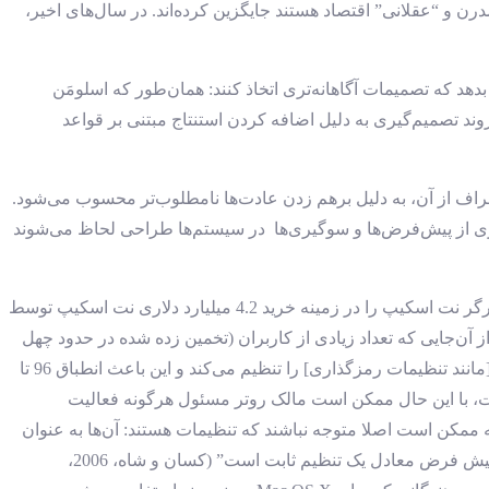
درن و “عقلانی” اقتصاد هستند جایگزین کرده‌اند. در سال‌های اخیر،
دهد که تصمیمات آگاهانه‌تری اتخاذ کنند: همان‌طور که اسلومَن
د تصمیم‌گیری به دلیل اضافه کردن استنتاج مبتنی بر قواعد
راف از آن، به دلیل برهم زدن عادت‌ها نامطلوب‌تر محسوب می‌شود.
ی از پیش‌فرض‌ها و سوگیری‌ها در سیستم‌ها طراحی لحاظ می‌شوند
اهمیت پیش‌فرض‌ها در نرم‌افزار را از منظر حقوقی و همچنین از منظر اقتصادی رفتاری بررسی می‌کنند. آن‌ها صفحه اصلی پیش فرض مرورگر نت اسکیپ را در زمینه خرید 4.2 میلیارد دلاری نت اسکیپ توسط
د. از آن‌جایی که تعداد زیادی از کاربران (تخمین زده شده در حدود چهل
درصد) هرگز این تنظیمات پیش فرض را تغییر ندادند، صفحه اصلی نت اسکیپ از محبوبیت زیادی برخوردار بود. سازنده یک تنظیم پیش‌فرض [مانند تنظیمات رمزگذاری] را تنظیم می‌کند و این باعث انطباق 96 تا
ست، با این حال ممکن است مالک روتر مسئول هرگونه فعالیت
 ممکن است اصلا متوجه نباشند که تنظیمات هستند: آن‌ها به عنوان
یک واقعیت انجام شده به کاربر ارائه می‌شوند. “اگر شخصی از امکان تغییر یک گزینه یا پیامدهای هر انتخاب اطلاعی نداشته باشد، یک تنظیم پیش فرض معادل یک تنظیم ثابت است” (کسان و شاه، 2006،