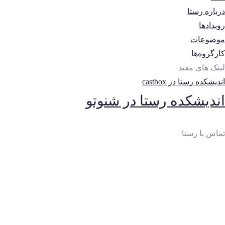
درباره رستا
رویدادها
موضوعات
کارگروه‌ها
لینک های مفید
اندیشکده رستا در castbox
اندیشکده رستا در شنوتو
تماس با رستا
ایمیل
:
thinktankrasta@gmail.com
آدرس
:
خیابان‌آزادی، خیابان‌صادقی، بن‌بست چهارم، پلاک 10،
واحد 2
تلفن: 65023250-021