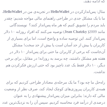
که ادامه دهند
.
مثال: پس‌اندازکردن در
HelloWallet
در تجربه‌ی من در
HelloWallet
،
ما با یک مشکل جدی در طراحی راهنمای مالی مواجه شدیم: چقدر
باید مردم را تشویق کنیم که هر ماه پس‌انداز کنند؟ نویسندگانی
مانند
Jean Chatzky )
2009) توصیه می‌کنند که افراد روزانه ۱۰ دلار
پس‌انداز کنند. این توصیه ساده و واضح است، اما برای بسیاری از
کاربران یا بیش از حد آسان است یا بیش از حد سخت! مشکل
آن‌جاست که برخی از کاربران ما حتی برای پس‌انداز ۱۰ دلار در
هفته هم مشکل داشتند، چه برسد به روزانه! در مقابل، برای برخی
دیگر، ۱۰ دلار فقط یک عدد ناچیز بود که حتی ارزش فکرکردن هم
نداشت.
راه‌حل ما چه بود؟ ما یک مرحله‌ی معنادار طراحی کردیم که برای
همه‌ی کاربران پیروزی‌های کوچک ایجاد کند، صرف نظر از وضعیت
مالی که دارند؛ بنابراین میزان پس‌انداز پیشنهادی را به عنوان
درصدی از درآمد فرد محاسبه کردیم. سپس آن را به نزدیک‌ترین عدد