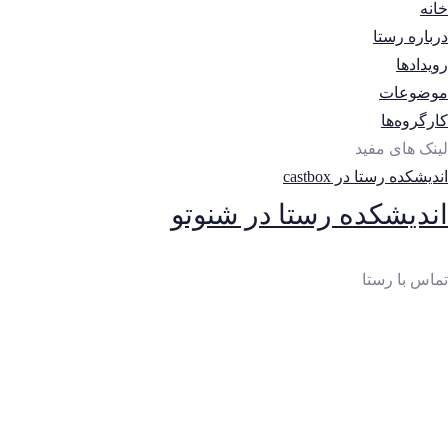
خانه
درباره رستا
رویدادها
موضوعات
کارگروه‌ها
لینک های مفید
اندیشکده رستا در castbox
اندیشکده رستا در شنوتو
تماس با رستا
ایمیل
:
thinktankrasta@gmail.com
آدرس
:
خیابان‌آزادی، خیابان‌صادقی، بن‌بست چهارم، پلاک 10،
واحد 2