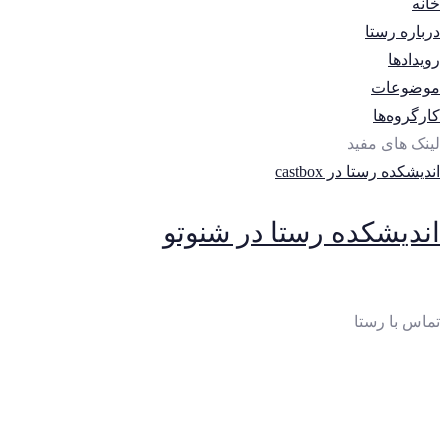
خانه
درباره رستا
رویدادها
موضوعات
کارگروه‌ها
لینک های مفید
اندیشکده رستا در castbox
اندیشکده رستا در شنوتو
تماس با رستا
ایمیل
:
thinktankrasta@gmail.com