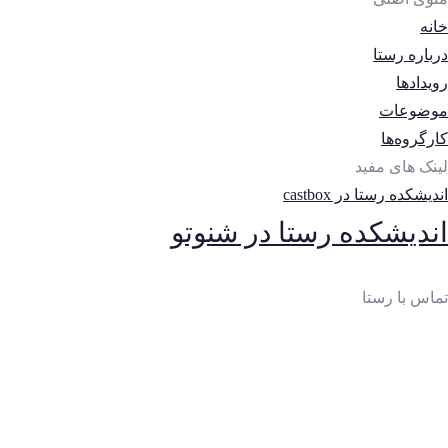
خانه
درباره رستا
رویدادها
موضوعات
کارگروه‌ها
لینک های مفید
اندیشکده رستا در castbox
اندیشکده رستا در شنوتو
تماس با رستا
ایمیل
:
thinktankrasta@gmail.com
آدرس
:
خیابان‌آزادی، خیابان‌صادقی، بن‌بست چهارم، پلاک 10، واحد 2
تلفن: 65023250-021