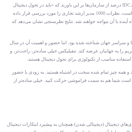
سازمان‌ها معتقدند که یا باید با نیروهای تغییر یافته به واسطه دیجیتالی شدن سازگار شوند و یا با خطر انقراض روبرو شوند. طبق گزارش IDC، 82 درصد از سازمان‌ها بر این باورند که «باید در تحول دیجیتال
سرمایه‌گذاری کنند در غیر این صورت از رقبا عقب می‌مانند.» گزارش فناوری هوشمند 2023 که توسط شرکت Insight Enterprises تهیه شده است، نظرات 1000 مدیر ارشد تجاری را مورد بررسی قرار داده
طور تقریبی نیمی از آن‌ها عنوان کرده‌اند که توانایی هماهنگ‌شدن با نوآوری‌های فناوری یکی از بزرگ‌ترین تهدیداتی است که در 12 ماه آینده با آن مواجه خواهند شد. نتایج نظرسنجی نشان می‌دهد که
ایل دهه 2000 در حوزه کرایه فیلم در ایالات متحده آمریکا و سراسر جهان شناخته شده بود. اما حضور و اهمیت آن در سال
ریم را به جهانیان عرضه کند. نتفیلیکس خیلی ساده‌تر، راحت‌تر، و
ز استفاده مناسب از تکنولوژی برای تحول دیجیتال هستند.
د و همه چیز تمام شده سخت در اشتباه هستید. به زودی با حضور
است شما هم به سمت فراموشی حرکت کنید. خیلی ساده‌تر از
ی‌های دیجیتال (دیجیتالی شدن) همچنان به پیشبرد ابتکارات دیجیتال