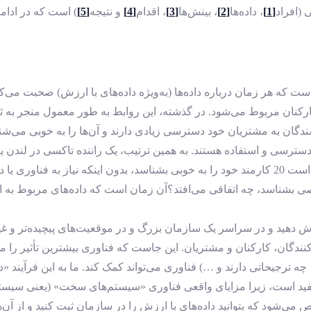
[1]
، داده‌ها
[2]
، بینش‌ها
[3]
، اقدام
[4]
و نتیجه
[5]
) است که در ادامه
ست که هر زمان درباره داده‌ها (به‌ویژه داده‌های با ارزش) صحبت می‌کنیم
رکنان مربوط می‌شود. در گذشته، این روابط به طور معمول منجر به ثب
ن به مشتریان خود دسترسی زیادی دارند و آن‌ها را به خوبی می‌شناسند
ترسی و استفاده هستند. به همین ترتیب، یک راننده تاکسی در لندن
خواسته‌های آن‌ها داشته باشد، یا یک بنیان‌گذار کسب‌وکار کوچک ممکن است 20 کارمند خود را به خوبی 
صی بشناسد، چه اتفاقی می‌افتد؟آن زمان است که داده‌های مربوط به ا
هید و در سراسر یک سازمان بزرگ و در موقعیت‌های پیچیده‌تر و غیرقابل
دگان، کارکنان و مشتریان. این جاست که فناوری بیشترین تأثیر را می‌تو
 چه ترجیحاتی دارند و …) فناوری می‌تواند کمک کند. ما به این فرآیند «
د. به یاد داشتن این نکته مفید است، زیرا مزایای واقعی فناوری «سیستم‌های سخت» 
ی‌شود که بتوانید داده‌های با ارزش را در سازمان ثبت کنید و از آن‌ها