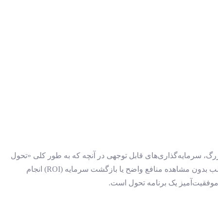
زرگ، سرمایه‌گذاری‌های قابل توجهی در آنچه که به طور کلی «تحول
دیجیتال» نامیده می‌شود، انجام داده‌اند. در حالی که پیش‌بینی می‌شد این سرمایه‌گذاری‌ها تا سال 2023 به بیش از 6.8 تریلیون دلار برسد، اما اغلب بدون مشاهده منافع واضح یا بازگشت سرمایه (ROI) انجام
موفقیت‌آمیز یک برنامه تحول است.