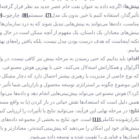
بینش‌ها:
اگرچه داده به عنوان نفت خام عصر جدید مد نظر قرار گرفته‌اند
تأثیرگذار، استفاده کنیم یا خیر. بدون یک مدل
[7]
، سیستم
[8]
، چارچوب
[9]
مناسب، داده‌ها می‌توانند به بینش‌هایی تبدیل شوند که به درد سازمان‌ها
بینش‌های معنادار، یک داستان، یک مفهوم از آنچه ممکن است در حال وقو
نکته اینجاست که هدف درست بودن مدل نیست، بلکه یافتن راه‌های بهتر ب
بیابیم.
اقدام:
باید بدانیم که حتی رسیدن به مرحله بینش نیز کافی نیست. در واق
آگراوال و همکارانش استدلال می‌کنند، حتی با بهترین هوش مصنوعی، علم د
که نوع خاصی از مدیریت یا رهبری بیشتر احتمال دارد که دچار مشکل شو
(این موضوع چگونه بر استراتژی توسعه محصول و بازاریابی شما تأثیر 
کرد؟) هوش مصنوعی می‌تواند پیش‌بینی‌هایی انجام دهد و داده‌ها می‌توانند 
همین دلیل است که استعدادها نقش حیاتی در باز کردن (یا به واقع مسدو
نتایج:
در مرحله نهایی این فرآیند، می‌توانید نتایج یا تأثیرات را ارزیابی ک
تکرارشونده تکاملی
[11]
است. خود نتایج به بخشی از مجموعه داده‌های جدی
بینش‌های خود این امکان را می‌دهید که پیش‌بینی‌کننده‌تر، معنادارتر و 
انسان‌ها و فناوری را تقویت شده و توسعه داده می‌شود.