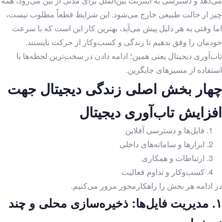
می‌دهد و دسترسی به اینترنت بین‌الملل برای مدتی از بین می‌رود، همه
حکمرانی
چیز از حالت طبیعی خارج می‌شود. این شرایط قطعاً مطلوب نیست،
طراحی راهبردی
اما وقتی به هر دلیل پیش می‌آید، بهترین کار این است که با سرعت
حقوق و تنظیم‌گری
خودمان را وفق بدهیم تا زندگی و کسب‌وکار از حرکت نایستند.
راهکارهای دیجیتال
تاب‌آوری دیجیتال یعنی همین؛ ادامه دادن در سخت‌ترین لحظه‌ها با
یادداشت سیاستی
استفاده از مسیرهای جایگزین.
حکمرانی
چهار بخش اصلی زندگی دیجیتال جهت
مدخل
افزایش تاب‌آوری دیجیتال
حکمرانی
حقوق و تنظیم‌گری
فایل‌ها و دسترسی آفلاین
راهکارهای دیجیتال
ابزارها و سامانه‌های داخلی
پرونده‌ها
ارتباطات و همکاری
پرونده جنگ
کسب‌وکار و تداوم فعالیت
کارگروه‌ها
در ادامه هر بخش را راهکارمحور مرور می‌کنیم.
کارگروه حکمرانی
۱.
مدیریت فایل‌ها: ذخیره‌سازی محلی و چند
کارگروه طراحی راهبردی
کارگروه راهکارهای دیجیتال