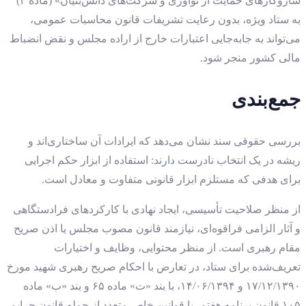
سازوکارهای حمایت از نوآوری و شرکت‌های دانش‌بنیان» (ماده ۴)
به ستاد ویژه، بدون رعایت تشریفات قانون محاسبات عمومی،
می‌تواند به جابه‌جایی اعتبارات خارج از اراده مجلس و نقض انضباط
مالی کشور منجر شود.
جمع‌بندی
بررسی حقوقی سند نشان می‌دهد که ایرادات آن ساختاری‌اند و
ریشه در یک انتخاب نادرست دارند: استفاده از ابزار حکم اجرایی
برای هدفی که مستلزم ابزار قانونی متفاوت و معادل است.
از منظر صلاحیت تأسیسی، ایجاد نهادی با کارکردهای فرادستگاهی
و آثار الزامی فراقوه‌ای، نیازمند قانون مصوب مجلس یا اذن صریح
مقام رهبری است. از منظر محتوایی، وظایف و اختیارات
تعریف‌شده برای ستاد، در تعارض با احکام صریح رهبری شهید مورخ
۱۷/۱۲/۱۳۹۰ و ۱۴/۰۶/۱۳۹۴، با بند «ت» ماده ۶۵ و بند «ب» ماده
۱۰۵ قانون برنامه هفتم، با قوانین خاص متعدد از جمله قانون جرایم