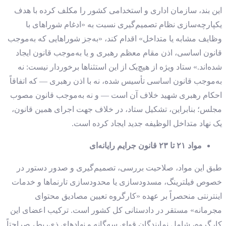
این بند، سازمان اداری و استخدامی کشور را مکلف کرده با هدف
یکپارچه‌سازی نظام تصمیم‌گیری نسبت به «ادغام شوراهای با
وظایف مشابه یا متداخل» اقدام کند، «به‌جز شوراهایی که به‌موجب
قانون اساسی، اذن مقام معظم رهبری و یا به‌موجب قانون ایجاد
شده‌اند.» ستاد ویژه از هیچ‌یک از این استثناها برخوردار نیست: نه
به‌موجب قانون اساسی تأسیس شده، نه با اذن رهبری — که اتفاقاً
احکام رهبری شهید خلاف آن است — و نه به‌موجب قانون مصوب
مجلس؛ بنابراین، تشکیل ستاد، در خلاف جهت اجرای همین قانون،
یک نهاد متداخل‌ الوظیفه جدید ایجاد کرده است.
مواد ۲۱ تا ۲۳ قانون جرایم رایانه‌ای
طبق این مواد، صلاحیت بررسی، تصمیم‌گیری و صدور دستور در
خصوص فیلترینگ، مسدودسازی یا محدودسازی تارنماها و خدمات
اینترنتی منحصراً بر عهده «کارگروه تعیین مصادیق محتوای
مجرمانه» مستقر در دادستانی کل کشور است. ترکیب اعضای این
کارگروه، شامل نمایندگان قوای سه‌گانه و نهادهای ذی‌ربط، صراحتاً