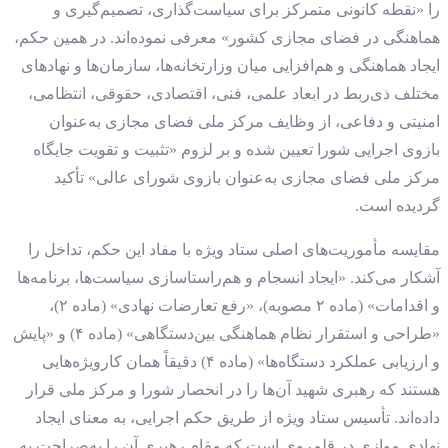
را «نقطه کانونی متمرکز برای سیاست‌گذاری، تصمیم‌گیری و
هماهنگی در فضای مجازی کشور» معرفی نموده‌اند. در همین حکم،
ایجاد هماهنگی و هم‌افزایی میان وزارتخانه‌ها، سازمان‌ها و نهادهای
مختلف ذی‌ربط در ابعاد علمی، فنی، اقتصادی، حقوقی، انتظامی،
امنیتی و دفاعی، از وظایف مرکز ملی فضای مجازی به‌عنوان
بازوی اجرایی شورا تعیین شده و بر لزوم «تثبیت و تقویت جایگاه
مرکز ملی فضای مجازی به‌عنوان بازوی شورای عالی» تأکید
گردیده است.
مقایسه مأموریت‌های اصلی ستاد ویژه با مفاد این حکم، تداخل را
آشکار می‌کند. «ایجاد انسجام و هم‌راستاسازی سیاست‌ها، برنامه‌ها
و اقدامات» (ماده ۲ مصوبه)، «رفع تعارضات نهادی» (ماده ۲)،
«طراحی و استقرار نظام هماهنگی بین‌دستگاهی» (ماده ۴) و «پایش
و ارزیابی عملکرد دستگاه‌ها» (ماده ۴) دقیقاً همان کارویژه‌هایی
هستند که رهبری شهید آن‌ها را در انحصار شورا و مرکز ملی قرار
داده‌اند. تأسیس ستاد ویژه از طریق حکم اجرایی، به معنای ایجاد
نهادی موازی در قلمروی است که مقام رهبری آن را به‌صراحت به