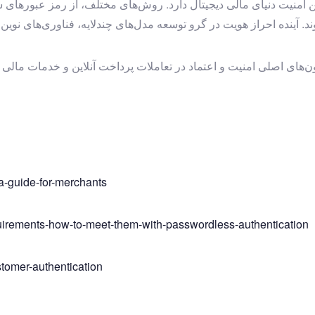
‌ویژه PSD2، نقش بی‌بدیلی در تضمین امنیت دنیای مالی دیجیتال دارد. روش‌های مختلف، از
شوند. آینده احراز هویت در گرو توسعه مدل‌های چندلایه، فناوری‌های 
ت که در چارچوب PSD تعریف می‌شوند، ستون‌های اصلی امنیت و اعتماد در تعاملات پرداخت آ
-a-guide-for-merchants
uirements-how-to-meet-them-with-passwordless-authentication
stomer-authentication