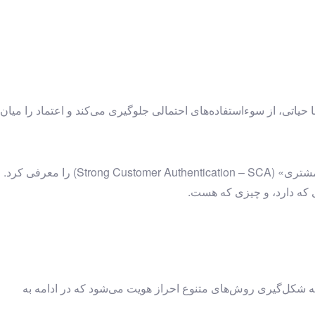
 حیاتی، از سوءاستفاده‌های احتمالی جلوگیری می‌کند و اعتماد را میان
مقررات PSD2 که در سال ۲۰۱۸ به اجرا درآمد، برای حذف ضعف‌های امنیتی و حفاظت همه جانبه از مشتریان، الزام به «احراز هویت قوی مشتری» (Strong Customer Authentication – SCA) را معرفی کرد.
زی که دارد، و چیزی که هست.
احراز هویت قوی (SCA) را پیاده‌سازی کنند. این وضعیت منجر به شکل‌گیری روش‌های متنوع احراز هویت می‌شود که در ادامه به