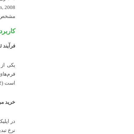
مشخص، ت
کاربرد
فرآیند ث
یکی از 
است (Merz & Steinherr, 2022).
خرید مر
در اپلی
نرخ تبدیل ر