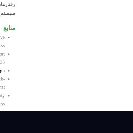
رفتارها
سیستم‌ه
منابع
ive
ss.
ort
35.
ign
ch-
ät.
ity
ss.