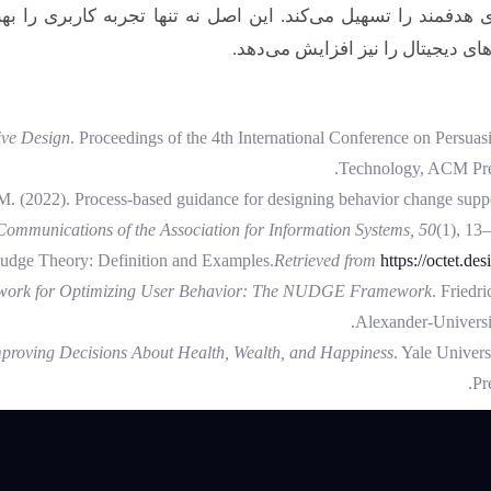
ی هدفمند را تسهیل می‌کند. این اصل نه تنها تجربه کاربری را بهب
ای دیجیتال را نیز افزایش می‌دهد.
ive Design
. Proceedings of the 4th International Conference on Persuas
Technology, ACM Pre
M. (2022). Process-based guidance for designing behavior change supp
Communications of the Association for Information Systems, 50
(1), 13–
Nudge Theory: Definition and Examples.
Retrieved from
https://octet.des
work for Optimizing User Behavior: The NUDGE Framework
. Friedri
Alexander-Universit
proving Decisions About Health, Wealth, and Happiness
. Yale Univers
Pre