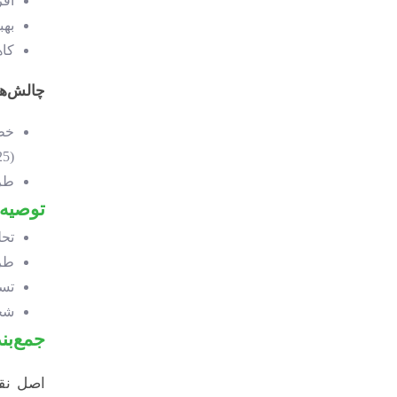
افز
بهب
کاه
چالش‌ها
خطر
(Schlinger, 2025).
طرا
توصیه‌
تحل
طرا
تست A/B: ارزیابی اثربخشی 
شخص
جمع‌بن
اصل نقب