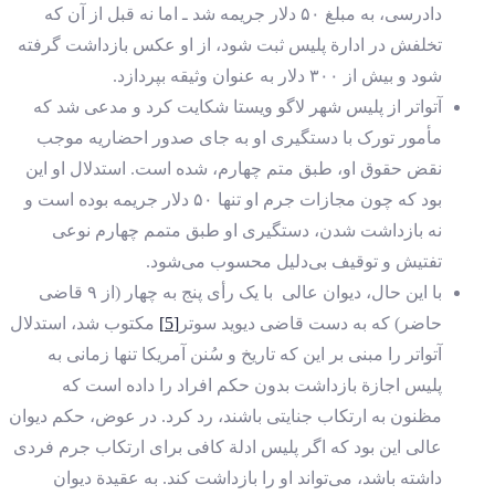
دادرسی، به مبلغ ۵۰ دلار جریمه شد ـ اما نه قبل از آن که
تخلفش در ادارة پلیس ثبت شود، از او عکس بازداشت گرفته
شود و بیش از ۳۰۰ دلار به عنوان وثیقه بپردازد.
آتواتر از پلیس شهر لاگو ویستا شکایت کرد و مدعی شد که
مأمور تورک با دستگیری او به جای صدور احضاریه موجب
نقض حقوق او، طبق متم چهارم، شده است. استدلال او این
بود که چون مجازات جرم او تنها ۵۰ دلار جریمه بوده است و
نه بازداشت شدن، دستگیری او طبق متمم چهارم نوعی
تفتیش و توقیف بی‌دلیل محسوب می‌شود.
با این حال، دیوان عالی با یک رأی پنج به چهار (از ۹ قاضی
حاضر) که به دست قاضی دیوید سوتر
[5]
مکتوب شد، استدلال
آتواتر را مبنی بر این که تاریخ و سُنن آمریکا تنها زمانی به
پلیس اجازة بازداشت بدون حکم افراد را داده است که
مظنون به ارتکاب جنایتی باشند، رد کرد. در عوض، حکم دیوان
عالی این بود که اگر پلیس ادلة کافی برای ارتکاب جرم فردی
داشته باشد، می‌تواند او را بازداشت کند. به عقیدة دیوان