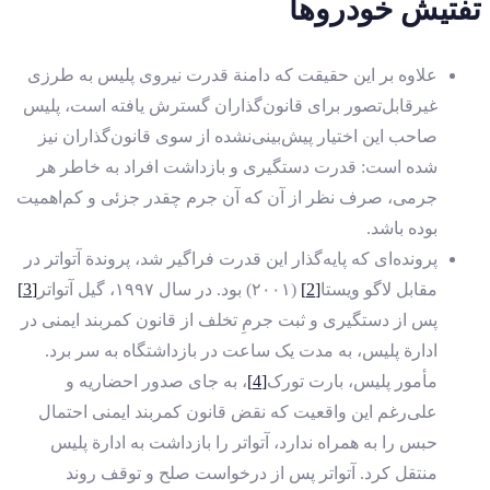
تفتیش خودروها
علاوه بر این حقیقت که دامنة قدرت نیروی پلیس به طرزی
غیرقابل‌تصور برای قانون‌گذاران گسترش یافته است، پلیس
صاحب این اختیار پیش‌بینی‌‌نشده از سوی قانون‌گذاران نیز
شده است: قدرت دستگیری و بازداشت افراد به خاطر هر
جرمی، صرف نظر از آن که آن جرم چقدر جزئی و کم‌اهمیت
بوده باشد.
پرونده‌ای که پایه‌گذار این قدرت فراگیر شد، پروندة آتواتر در
مقابل لاگو ویستا
[2]
(۲۰۰۱) بود. در سال ۱۹۹۷، گیل آتواتر
[3]
پس از دستگیری و ثبت جرمِ تخلف از قانون کمربند ایمنی در
ادارة پلیس، به مدت یک ساعت در بازداشتگاه به سر برد.
مأمور پلیس، بارت تورک
[4]
، به جای صدور احضاریه و
علی‌رغم این واقعیت که نقض قانون کمربند ایمنی احتمال
حبس را به همراه ندارد، آتواتر را بازداشت به ادارة پلیس
منتقل کرد. آتواتر پس از درخواست صلح و توقف روند