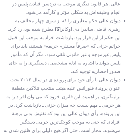
عالی، هر قانون دیگری موجب به دردسر افتادن پلیس در
انجام وظیفه‌اش به شکلی مؤثر و کارآمد می‌شود.
دیوان عالی حکم مغایری را که از سوی چهار مخالف به
رهبری قاضی ساندرا دی اوکانر
[6]
مطرح شده بود، رد کرد.
این حکم از این قرار بود: بازداشت افراد به موجب این قبیل
جرائم جزئی که «صرفاً مستلزم جریمه» هستند، باید برای
پلیس غیرموجه و غیر قانونی تلقی شود، مگر آن که مأمور
پلیس بتواند با اشاره به ادلة مشخصی، دستگیری را به جای
صدور احضاریه توجیه کند.
دیوان عالی با رأی خود برای پرونده‌ای در سال ۲۰۱۲ تحت
عنوان پروندة فلورانس علیه هیئت منتخب مَلاکین منطقة
برلینگتون، بر اهمیت این قانون افزود که می‌توان افراد را به
هر جرمی ـ مهم نیست چه میزان جزئی ـ بازداشت کرد. در
این پرونده، رأی دیوان عالی این بود که تفتیش بدنی برهنة
افرادی که حتی به موجب کوچک‌ترین جرمی دستگیر
می‌شوند، مجاز است، حتی اگر هیچ دلیلی برای ظنین شدن به