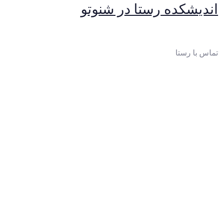
اندیشکده رستا در شنوتو
تماس با رستا
ایمیل
:
thinktankrasta@gmail.com
آدرس
:
خیابان‌آزادی، خیابان‌صادقی، بن‌بست چهارم، پلاک 10،
واحد 2
تلفن: 65023250-021