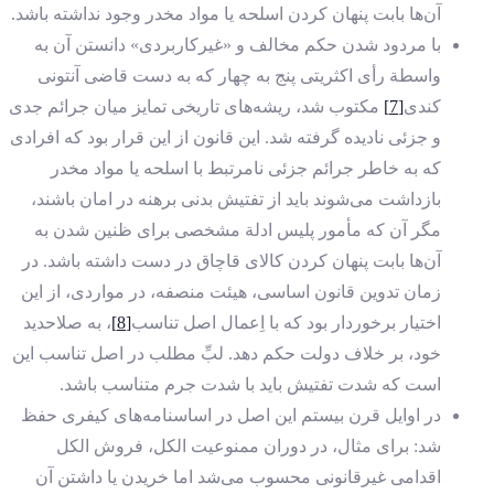
آن‌ها بابت پنهان کردن اسلحه یا مواد مخدر وجود نداشته باشد.
با مردود شدن حکم مخالف و «غیرکاربردی» دانستن آن به
واسطة رأی اکثریتی پنج به چهار که به دست قاضی آنتونی
کندی
[7]
مکتوب شد، ریشه‌های تاریخی تمایز میان جرائم جدی
و جزئی نادیده گرفته شد. این قانون از این قرار بود که افرادی
که به خاطر جرائم جزئی نامرتبط با اسلحه یا مواد مخدر
بازداشت می‌شوند باید از تفتیش‌ بدنی برهنه در امان باشند،
مگر آن که مأمور پلیس ادلة مشخصی برای ظنین شدن به
آن‌ها بابت پنهان کردن کالای قاچاق در دست داشته باشد. در
زمان تدوین قانون اساسی، هیئت منصفه، در مواردی، از این
اختیار برخوردار بود که با اِعمال اصل تناسب
[8]
، به صلاحدید
خود، بر خلاف دولت حکم دهد. لبِّ مطلب در اصل تناسب این
است که شدت تفتیش باید با شدت جرم متناسب باشد.
در اوایل قرن بیستم این اصل در اساسنامه‌های کیفری حفظ
شد: برای مثال، در دوران ممنوعیت الکل، فروش الکل
اقدامی غیرقانونی محسوب می‌‌شد اما خریدن یا داشتن آن