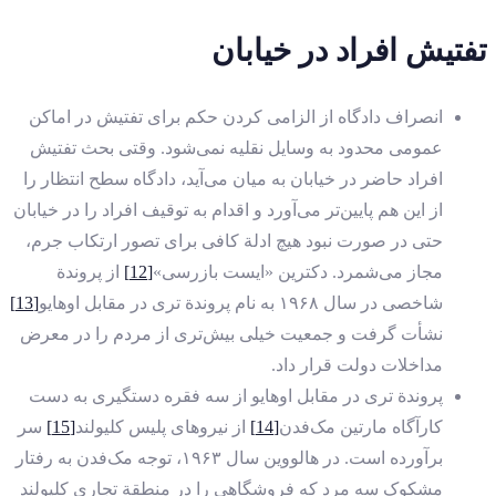
تفتیش افراد در خیابان
انصراف دادگاه از الزامی کردن حکم برای تفتیش در اماکن
عمومی محدود به وسایل نقلیه نمی‌شود. وقتی بحث تفتیش
افراد حاضر در خیابان به میان می‌آید،‌ دادگاه سطح انتظار را
از این هم پایین‌تر می‌آورد و اقدام به توقیف افراد را در خیابان
حتی در صورت نبود هیچ ادلة کافی برای تصور ارتکاب جرم،
مجاز می‌شمرد. دکترین «ایست بازرسی»
[12]
از پروندة
شاخصی در سال ۱۹۶۸ به نام پروندة تری در مقابل اوهایو
[13]
نشأت گرفت و جمعیت خیلی بیش‌تری از مردم را در معرض
مداخلات دولت قرار داد.
پروندة تری در مقابل اوهایو از سه فقره دستگیری به دست
کارآگاه مارتین مک‌فدن
[14]
از نیروهای پلیس کلیولند
[15]
سر
برآورده است. در هالووین سال ۱۹۶۳، توجه مک‌فدن به رفتار
مشکوک سه مرد که فروشگاهی را در منطقة تجاری کلیولند