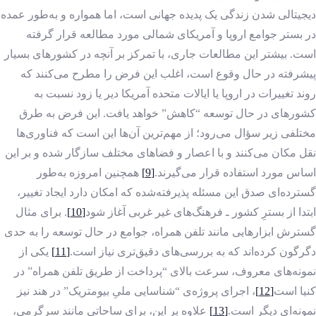
دیجیتالی شدن زندگی یک پدیده جهانی است، اما همواره و به‌طور عمده
در بستر جوامع اروپا و آمریکای شمالی مورد مطالعه قرار گرفته
است. بیشتر این مطالعات جاری، با تمرکز بر آنچه در کشورهای بسیار
پیشرفته در حال وقوع است، اغلب این فرض را مطرح می‌کنند که
روند تغییرات در اروپا یا ایالات متحده آمریکا دیر یا زود نسبت به
کشورهای در حال توسعه “کاهش” خواهد یافت. این فرض به طرق
مختلفی زیر سؤال می‌رود؛ از مهم‌ترین آن‌ها این است که فناوری‌ها
نقل مکان می‌کنند و با اعصار و فضاهای مختلف سازگار شده و بر این
اساس مورد استفاده قرار می‌گیرند.
[9]
همچنین امروزه به‌طور
گسترده‌ای صدق این مسئله پذیرفته‌شده که امکان دارد ایجاد تغییر،
ابتدا از بسترِ کشور ـ فرهنگ‌های غیر غربی آغاز شود
[10]
. برای مثال
گسترش ابزارهایی مانند تلفن همراه، جوامع در حال توسعه را به حدی
دگرگون کرده‌اند که به بررسی‌های دقیق‌تری نیاز است.
[11]
یکی از
نمونه‌های معروف، سرعت بالای “پرداخت از طریق تلفن همراه” در
کنیا است
[12]
، اجرای پروژه‌ی “شناسایی ملیِ بیومتریک” در هند نیز
نمونه‌ای دیگر است.
[13]
علاوه بر این، برای ساحاتی مانند سرگرمی،