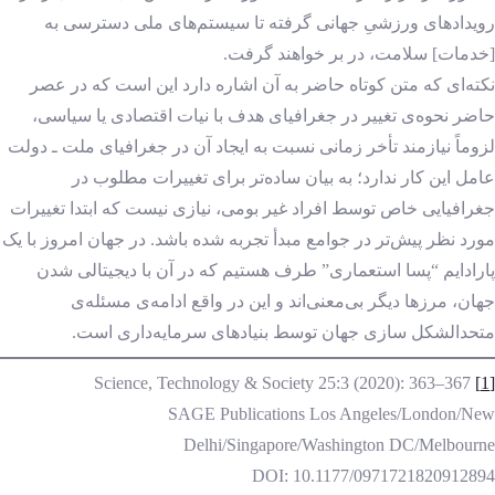
رویدادهای ورزشیِ جهانی گرفته تا سیستم‌های ملی دسترسی به
[خدمات] سلامت، در بر خواهند گرفت.
نکته‌ای که متن کوتاه حاضر به آن اشاره دارد این است که در عصر
حاضر نحوه‌ی تغییر در جغرافیای هدف با نیات اقتصادی یا سیاسی،
لزوماً نیازمند تأخر زمانی نسبت به ایجاد آن در جغرافیای ملت ـ دولت
عامل این کار ندارد؛ به بیان ساده‌تر برای تغییرات مطلوب در
جغرافیایی خاص توسط افراد غیر بومی، نیازی نیست که ابتدا تغییرات
مورد نظر پیش‌تر در جوامع مبدأ تجربه شده باشد. در جهان امروز با یک
پارادایم “پسا استعماری” طرف هستیم که در آن با دیجیتالی شدن
جهان، مرزها دیگر بی‌معنی‌اند و این در واقع ادامه‌ی مسئله‌ی
متحدالشکل سازی جهان توسط بنیادهای سرمایه‌داری است.
Science, Technology & Society 25:3 (2020): 363–367
[1]
SAGE Publications Los Angeles/London/New
Delhi/Singapore/Washington DC/Melbourne
DOI: 10.1177/0971721820912894