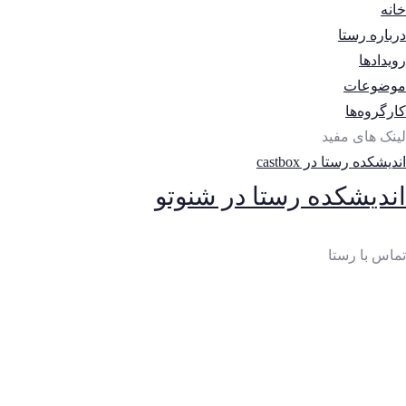
خانه
درباره رستا
رویدادها
موضوعات
کارگروه‌ها
لینک های مفید
اندیشکده رستا در castbox
اندیشکده رستا در شنوتو
تماس با رستا
ایمیل
:
thinktankrasta@gmail.com
آدرس
:
خیابان‌آزادی، خیابان‌صادقی، بن‌بست چهارم، پلاک 10،
واحد 2