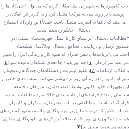
تاپ کامپیوترها به تجهیزاتی نقل مکان کرده که می‌توان [حتی] آن‌ها را
پوشید یا بر روی بدن به هرکجا منتقل کرد و به کاربر این امکان را
می‌دهد که دائما به اینترنت متصل باشد، عمدتاً [این واژه] با اصطلاح
“دیجیتال” جایگزین شده است.
“مطالعات دیجیتال” بر سیاق کار با ایمیل، فهرست‌های پستی [در
صندوق ارسال و دریافت]، مجامع دیجیتال، وبلاگ‌ها ، شبکه‌های
اجتماعی یا برنامه‌های تلفن همراه که نحوه کار و زندگی افراد را تغییر
می‌دهند تمرکز دارد.
[5]
چه این پدیده جامعه‌ی شبکه‌ای نامیده شود
[6]
یا انقلاب ارتباطات
[7]
، تلفیق اینترنت و دستگاه‌های چندگانه‌ی دیجیتال
تأثیر این امور را در زندگی روزمره بیشتر می‌کند. استفاده‌های خاص از
این تجهیزات جدید تاکنون توسط اقتصاددانان ، مورخان ، جامعه
شناسان و تعداد فزاینده‌ای از دانشمندان STS مورد مطالعات مستند
قرار گرفته است؛ مطالعاتی در باب مخترعان، مبتکران و کاربران
خدمات آنلاین که در درجه اول بر مردم‌نگاری و البته به‌طور گسترده‌ای
هم به داده‌کاوی‌های نوین که اصطلاحاً رویکردهای “قوم‌نگاری مجازی”
نامیده می‌شوند، مبتنی‌اند.
[8]