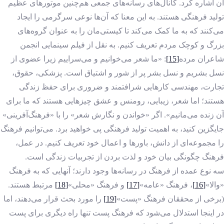
آن اشاره کرد. کانال‌های رسانه‌های جمعی هم‌چنین موتورهای عظیم
تولید فرهنگی هستند. به این معنا که آن‌ها نوعی سرگرمی‌ را ایجاد
می‌کنند که به ما کمک می‌کند تا کیستی‌مان را به عنوان گروه‌های
بزرگ و کوچک مردم تعریف کنیم. به نقل از فیلم سینمایی انجمن
شاعران مرده
[15]
: «ما شعر می‌خوانیم و می‌سراییم زیرا عضوی از
نسل بشریم و نسل بشر پر از شور و اشتیاق است. پزشکی، حقوق،
تجارت، مهندسی کارهایی شرافتمند و ضروری برای حفظ زندگی
هستند؛ اما شعر، زیبایی، رومنس و عشق چیزهایی هستند که ما برای
آن زنده ‌می‌مانیم». اگر «خواندن و نگارش شعر» را با «فرهنگ‌آفرینی»
جایگزین کنید، به اهمیت تولید فرهنگی پی خواهید برد. می‌توانیم فرهنگ
را مجموعه‌ای از دانش، باورها و اعمال خود تعریف کنیم. در عمل،
فرهنگ چگونگی بیان خود و لذت بردن از تجربیات زندگی است.
سه نوع عمده از فرهنگ در رسانه‌ها وجود دارند؛ آنهایی که به فرهنگ
«والا»
[16]
، فرهنگ «عامه»
[17]
و فرهنگ «محلی»
[18]
مرتبط هستند.
(برخی از محققان فرهنگ «پست»
[19]
را مورد بحث قرار می‌دهند، اما
در اینجا استدلال می‌شود که فرهنگ پست تنها راه دیگری برای پست