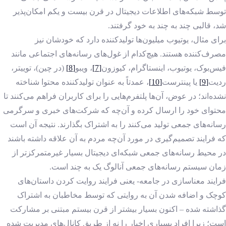
توسط شبکه‌های اطلاعات دیجیتال در قرن بیست و یکم امکان‌پذیر
شد، قالبی چند به چند به خود گرفتند.
برای مثال، یوتیوب میلیون‌ها تولیدکننده دارد که خودشان نیز
مصرف‌کننده هستند. هیچ‌کدام از غول‌های رسانه‌های اجتماعی مانند
فیس‌بوک، یوتیوب، اینستاگرام، کیوزون
[7]
، ویبو
[8]
(در چین)، توییتر،
ردیت
[9]
یا پینترست
[10]
، عمدتاً به عنوان تولیدکننده محتوا شناخته
نشده‌اند؛ در عوض، آن‌ها پلتفرم‌هایی را برای کاربران فراهم می‌کنند تا
محتوای خود را ارسال کرده و آن‌چه که شرکت‌های خبری و سرگرمی
رسانه‌های جمعی تولید می‌کنند را به اشتراک بگذارند. نتیجه آن است
که فرایند تصمیم‌گیری در مورد آن‌چه مردم به آن علاقه داشته باشند
در محیط رسانه‌های جمعی شبکه‌ای دیجیتال بسیار غیرمتمرکزتر از
زمان سیستم‌ رسانه‌های جمعی آنالوگ یک به چند است.
فرایند معناسازی در جامعه- یعنی فرایند روایت کردن داستان‌های
کوچک و اضافه شدن آن به روایتی که توسط مخاطبان به اشتراک
گذاشته شده – اکنون بسیار بیشتر از قرن بیستم مبتنی بر مشارکت
است؛ زیرا افراد بسیاری اخبار را نه از طریق کانال‌های مدیریت شده