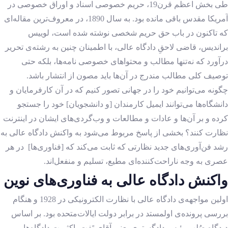
طی بخش اعظم قرن19، حریم خصوصی اسناد و اوراق خصوصی در
آمریکا مقدس باقی مانده بود. به سال 1890، در معروف‌ترین مقاله‌ای
که تاکنون در باب حق حریم شخصی نوشته شده است، لوییس
براندیس، قاضی لاحقِ دادگاه عالی، با اطمینان چنین به رشته‌ی تحریر
درآورد که نه‌تنها مطالب و محتواهای خصوصی نامه‌ها، بلکه حتی
توصیف کلی مطالب مندرج در آن‌ها باید مصون از انتشار باشد.
چگونه می‌توانیم خود را در جهانی تصور کنیم که در آن کارفرمایان و
دانشگاه‌ها می‌توانند ایمیل کارمندان [و دانشجویان] خود را جستجو
کرده و بر آن‌ها و عادات و مطالعات و وب‌گردی‌های ایشان در اینترنت
نظارت کنند؟ بخشی از پاسخ مربوط می‌شود به واکنش دادگاه عالی به
رشد فن‌آوری‌های جدید نظارتی که ثابت می‌کند که [فناوری‌ها] در هر
عصری به وجه ناراحت‌کننده‌ای مطیع، تسلیم و منفعل‌اند.
واکنش دادگاه عالی به فناوری‌های نوین
اولین مواجهه‌ی دادگاه عالی با نظارت الکترونیکی در 1928 و هنگام
بررسی پرونده‌ی اولمستد در برابر دولت ایالات‌متحده بود. بر اساس
دیدگاه صُلبِ رئیس دادگستری یعنی آقای تَفت، اکثریت دادگاه‌ها