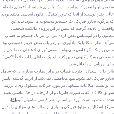
شخصی او را نقض کرده است. اسکالیا برای پنج نفر از اعضای دادگاه
عالی چنین نوشت: از آنجا که تدوین‌کنندگان قانون اساسی معتقد بودند
که هرگونه تجاوز فیزیکی یک جستجو محسوب می‌شود، نباید این
واقعیت را نادیده گرفت که پلیس در این پرونده مالکیت شخصیِ
مظنون را در اتومبیلش نقض کرده پس این نیز یک جستجو به حساب
می‌آید. نظر اسکالیا یک یادآوری مهم در باب نقض حریم خصوصی بود
مبنی بر اینکه اگر قانون نمی‌تواند “سقفی” برای ادعاهای حفظ حریم
خصوصی روزگار کنونی تعیین کند، باید یک حداقلی یا اصطلاحاً “کفی”
برای ارزیابی آن‌ها قائل شود.
بااین‌حال، استدلال اکثریت قضات در برابر نظارت مجازی‌ای که شامل
تجاوز فیزیکی نمی‌شود، هیچ محافظتی نمی‌کند. از این‌ها گذشته، پلیس
می‌توانست اطلاعات مشابهی در مورد حرکات مشکوک وی با بررسی
سوابق GPS ی که به‌صورت فابریک و از کارخانه در جک ماشین تعبیه
شده است، به دست آورد. بر اساس نظر قاضی ساموئل آلیتو
[6]
،
تمرکز اسکالیا بر تجاوز فیزیکی بسیاری از نظارت‌های مجازی را بدون
تنظیم گری و بررسی رها می‌کند. قابلیت دسترسی و استفاده از