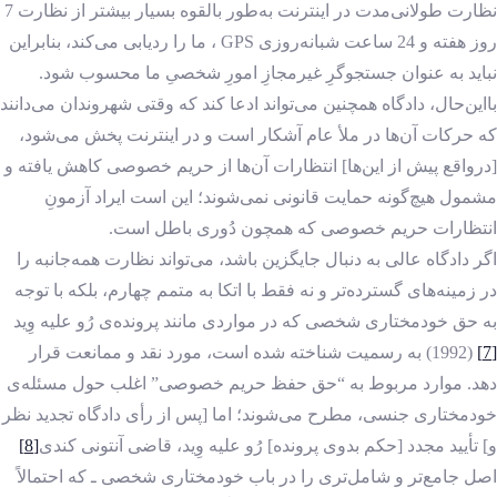
نظارت طولانی‌مدت در اینترنت به‌طور بالقوه بسیار بیشتر از نظارت 7
روز هفته و 24 ساعت شبانه‌روزی GPS ، ما را ردیابی می‌کند، بنابراین
نباید به عنوان جستجوگرِ غیرمجازِ امورِ شخصیِ ما محسوب شود.
بااین‌حال، دادگاه همچنین می‌تواند ادعا کند که وقتی شهروندان می‌دانند
که حرکات آن‌ها در ملأ عام آشکار است و در اینترنت پخش می‌شود،
[درواقع پیش از این‌ها] انتظارات آن‌ها از حریم خصوصی کاهش یافته و
مشمول هیچ‌گونه حمایت قانونی نمی‌شوند؛ این است ایراد آزمونِ
انتظارات حریم خصوصی که همچون دُوری باطل است.
اگر دادگاه عالی به دنبال جایگزین باشد، می‌تواند نظارت همه‌جانبه را
در زمینه‌های گسترده‌تر و نه فقط با اتکا به متمم چهارم، بلکه با توجه
به حق خودمختاری شخصی که در مواردی مانند پرونده‌ی رُو علیه وِید
[7]
(1992) به رسمیت شناخته شده است، مورد نقد و ممانعت قرار
دهد. موارد مربوط به “حق حفظ حریم خصوصی” اغلب حول مسئله‌ی
خودمختاری جنسی، مطرح می‌شوند؛ اما [پس از رأی دادگاه تجدید نظر
و] تأیید مجدد [حکم بدوی پرونده] رُو علیه وِید، قاضی آنتونی کندی
[8]
اصل جامع‌تر و شامل‌تری را در باب خودمختاری شخصی ـ که احتمالاً