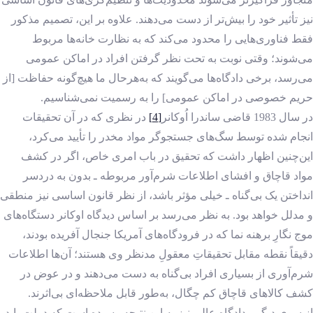
نیز تأثیر خود را بیش‌تر از دست می‌دهند. علاوه بر این، تصمیم مذکور
فقط فناوری‌هایی را محدود می‌کند که به نظارت خانه‌ها مربوط
می‌شوند؛ وقتی نوبت به تحت نظر گرفتن افراد در اماکن عمومی
می‌رسد، برخی دادگاه‌ها می‌گویند که به‌هرحال ما هیچ‌گونه حفاظت [از
حریم خصوصی در اماکن عمومی] را به رسمیت نمی‌شناسیم.
در سال 1983 قاضی ساندرا اُوکانر
[4]
در نظری که در آن تحقیقات
انجام شده توسط سگ‌های جستجوگر مواد مخدر را تأیید می‌کرد،
این‌چنین اظهار داشت که تحقیق در باب امری خاص، اگر در کشف
مواد قاچاق و افشای اطلاعات شرم‌آور مربوطه ـ بدون به دردسر
انداختن یک بی‌گناه ـ خیلی مؤثر باشد، از نظر قانون اساسی نیز منطقی
و مدلل خواهد بود. به نظر می‌رسد بر اساس دیدگاه اوکانر دستگاه‌های
موج نگارِ برهنه نما که در فرودگاه‌های آمریکا جنجال آفریده بودند،
دقیقاً نقطه مقابل تحقیقاتِ معقولِ مدنظر وی هستند؛ آن‌ها اطلاعات
شرم‌آوری از بسیاری افراد بی‌گناه به دست می‌دهند و در عوض در
کشف کالاهای قاچاق کم چگال، به‌طور قابل ملاحظه‌ای بی‌اثرند.
از سوی دیگر ، دادگاه عالی نیز به این نتیجه رسیده است که دولت باید