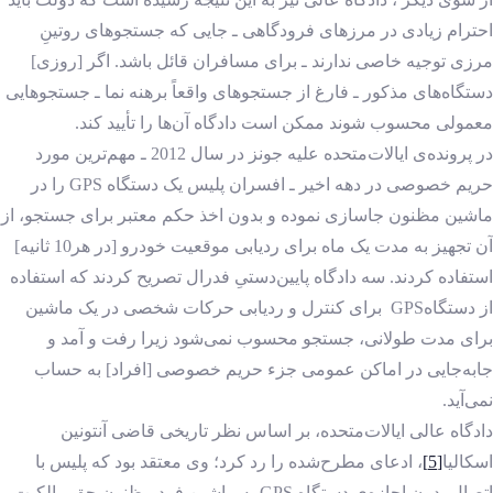
احترام زیادی در مرزهای فرودگاهی ـ جایی که جستجوهای روتینِ
مرزی توجیه خاصی ندارند ـ برای مسافران قائل باشد. اگر [روزی]
دستگاه‌های مذکور ـ فارغ از جستجوهای واقعاً برهنه نما ـ جستجوهایی
معمولی محسوب شوند ممکن است دادگاه آن‌ها را تأیید کند.
در پرونده‌ی ایالات‌متحده علیه جونز در سال 2012 ـ مهم‌ترین مورد
حریم خصوصی در دهه اخیر ـ افسران پلیس یک دستگاه GPS را در
ماشین مظنون جاسازی نموده و بدون اخذ حکم معتبر برای جستجو، از
آن تجهیز به مدت یک ماه برای ردیابی موقعیت خودرو [در هر10 ثانیه]
استفاده کردند. سه دادگاه پایین‌دستیِ فدرال تصریح کردند که استفاده
از دستگاهGPS برای کنترل و ردیابی حرکات شخصی در یک ماشین
برای مدت طولانی، جستجو محسوب نمی‌شود زیرا رفت و آمد و
جابه‌جایی در اماکن عمومی جزء حریم خصوصی [افراد] به حساب
نمی‌آید.
دادگاه عالی ایالات‌متحده، بر اساس نظر تاریخی قاضی آنتونین
اسکالیا
[5]
، ادعای مطرح‌شده را رد کرد؛ وی معتقد بود که پلیس با
اتصال بدون اجازه‌ی دستگاه GPS به ماشین فرد مظنون حق مالکیت