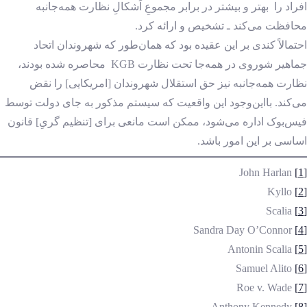
افراد را بهتر و بیشتر در برابر مجموعِ اَشکالِ نظارت همه‌جانبه
محافظت می‌کند ـ تشخیص و ارائه کرد.
احتمالاً کندی بر این عقیده بود که همان‌طور که شهروندان اتحاد
جماهیر شوروی در همه‌جا تحت نظارت KGB محاصره شده بودند،
نظارت همه‌جانبه نیز حق استقلال شهروندان [امریکایی] را نقض
می‌کند. بااین‌وجود این واقعیت که سیستم مذکور به جای دولت توسط
فیس‌بوک اداره می‌شود، ممکن است مانعی برای [تنظیم گریِ] قانون
اساسی بر این امور باشد.
John Harlan
[1]
Kyllo
[2]
Scalia
[3]
Sandra Day O’Connor
[4]
Antonin Scalia
[5]
Samuel Alito
[6]
Roe v. Wade
[7]
Anthony Kennedy
[8]