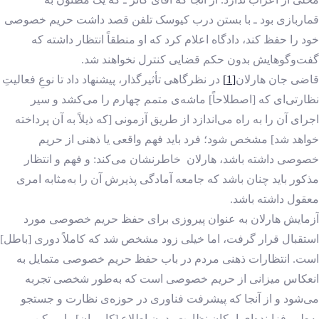
قماربازی بود ـ با بستن درب کیوسک تلفن قصد داشت حریم خصوصی
خود را حفظ کند، دادگاه اعلام كرد كه او منطقاً انتظار داشته كه
گفت‌وگوهایش بدون حکم قضایی کنترل نخواهند شد.
قاضی جان‌ هارلان
[1]
در نظرگاهی تأثیرگذار، پیشنهاد داد تا نوعِ فعالیتِ
نظارتی‌ای که [اصطلاحاً] ماشه‌ی متمم چهارم را می‌کشد و سیر
اجرای آن را به راه می‌اندازد از طریق آزمونی [که ذیلاً به آن پرداخته
خواهد شد] مشخص شود؛ فرد باید فهم واقعی یا ذهنی از حریم
خصوصی داشته باشد، هارلان خاطرنشان می‌کند: و فهم و انتظار
مذکور باید چنان باشد که جامعه آمادگی پذیرش آن را به‌مثابه امری
معقول داشته باشد.
آزمایش هارلان به عنوان پیروزی برای حفظ حریم خصوصی مورد
استقبال قرار گرفت، اما خیلی زود مشخص شد که کاملاً دوری [باطل]
است. انتظارات ذهنی مردم در باب حفظ حریم خصوصی متمایل به
انعکاس میزانی از حریم خصوصی است که به‌طور شخصی تجربه
می‌شود و از آنجا که پیشرفت فناوری در حوزه‌ی نظارت و جستجو
به‌طور فزاینده‌ای امکان نظارت بدون اطلاع [کاربران] را ممکن