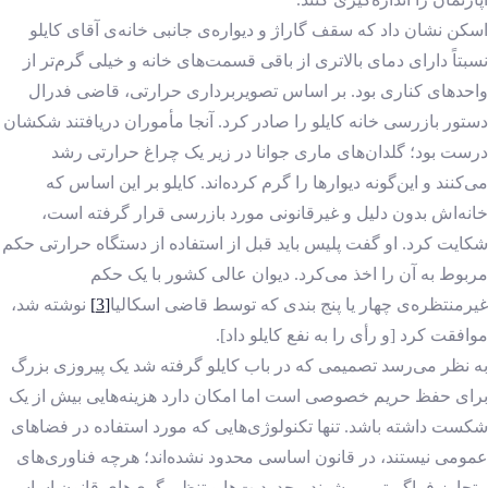
اسکن نشان داد که سقف گاراژ و دیواره‌ی جانبی خانه‌ی آقای کایلو
نسبتاً دارای دمای بالاتری از باقی قسمت‌های خانه و خیلی گرم‌تر از
واحدهای کناری بود. بر اساس تصویربرداری حرارتی، قاضی فدرال
دستور بازرسی خانه کایلو را صادر کرد. آنجا مأموران دریافتند شکشان
درست بود؛ گلدان‌های ماری جوانا در زیر یک چراغ حرارتی رشد
می‌کنند و این‌گونه دیوارها را گرم کرده‌اند. کایلو بر این اساس که
خانه‌اش بدون دلیل و غیرقانونی مورد بازرسی قرار گرفته است،
شکایت کرد. او گفت پلیس باید قبل از استفاده از دستگاه حرارتی حکم
مربوط به آن را اخذ می‌کرد. دیوان عالی کشور با یک حکم
غیرمنتظره‌ی چهار یا پنج بندی که توسط قاضی اسکالیا
[3]
نوشته شد،
موافقت کرد [و رأی را به نفع کایلو داد].
به نظر می‌رسد تصمیمی که در باب کایلو گرفته شد یک پیروزی بزرگ
برای حفظ حریم خصوصی است اما امکان دارد هزینه‌هایی بیش از یک
شکست داشته باشد. تنها تکنولوژی‌هایی که مورد استفاده در فضاهای
عمومی نیستند، در قانون اساسی محدود نشده‌اند؛ هرچه فناوری‌های
متجاوز فراگیرتر می‌شوند محدودیت‌ها و تنظیم‌گری‌های قانون اساسی