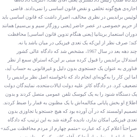
اجازه‌ی هیچ‌گونه تخلفی و نقض قانون اساسی را نمی‌دادند. قاضی
لوئیس براندیس در نظری مخالف، اصرار داشت که قانون اساسی باید
از حریم خصوصی در عصر حاضر [یعنی روزگار سیم و بی‌سیم] همانند
دوران استعمار بریتانیا [یعنی هنگام تدوین قانون اساسی] محافظت
کند؛ صرف نظر از این‌که یک تعدی فیزیکی در میان باشد یا نه.
چند دهه بعد در سال 1967، مشخص شد که دادگاه عالی کشور
استدلال براندیس را قبول کرده مبنی بر این‌که استراق سمع از نظر
فناوری به عنوان یک جستجوی بدون دلیل و غیرقانونی به حساب آید،
اما این کار را به‌گونه‌ای انجام داد که ناخواسته اصل نظر براندیس را
تضعیف کرد. در دادگاه کاتز علیه دولت ایالات‌متحده، نمایندگان دولت
یک دستگاه شنود را به یک کیوسک تلفن عمومی متصل کردند و بدون
اطلاع او بخش پایانی مکالمه‌اش با یک مظنون به قمار را ضبط کردند.
تصمیم اولمستد که در آن آورده بود که هیچ جستجو یا تجاوزی بدون
تعدی فیزیکی امکان ندارد، نادیده گرفته شد به این ترتیب که دادگاه
صراحتاً اعلام کرد که عبارت «متمم چهارم از مردم محافظت می‌کند»
محلی از اعراب ندارد. از آنجا که آقای کاتز ـ که یک مظنون به