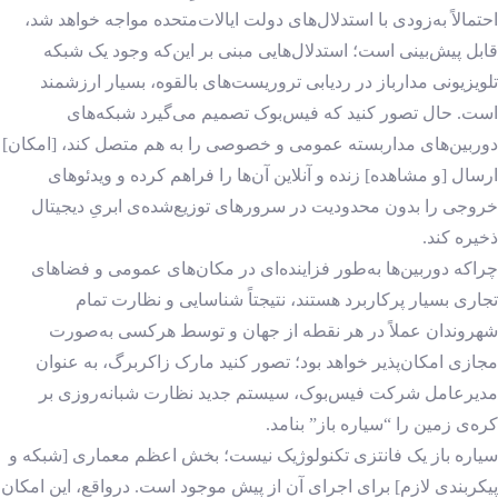
احتمالاً به‌زودی با استدلال‌های دولت ایالات‌متحده مواجه خواهد شد،
قابل پیش‌بینی است؛ استدلال‌هایی مبنی بر این‌که وجود یک شبکه
تلویزیونی مدارباز در ردیابی تروریست‌های بالقوه، بسیار ارزشمند
است. حال تصور کنید که فیس‌بوک تصمیم می‌گیرد شبکه‌های
دوربین‌های مداربسته عمومی و خصوصی را به هم متصل کند، [امکان]
ارسال [و مشاهده] زنده و آنلاین آن‌ها را فراهم کرده و ویدئوهای
خروجی را بدون محدودیت در سرورهای توزیع‌شده‌ی ابریِ دیجیتال
ذخیره کند.
چراکه دوربین‌ها به‌طور فزاینده‌ای در مکان‌های عمومی و فضاهای
تجاری بسیار پرکاربرد هستند، نتیجتاً شناسایی و نظارت تمام
شهروندان عملاً در هر نقطه از جهان و توسط هرکسی به‌صورت
مجازی امکان‌پذیر خواهد بود؛ تصور کنید مارک زاکربرگ، به عنوان
مدیرعامل شرکت فیس‌بوک، سیستم جدید نظارت شبانه‌روزی بر
کره‌ی زمین را “سیاره باز” بنامد.
سیاره باز یک فانتزی تکنولوژیک نیست؛ بخش اعظم معماری [شبکه و
پیکربندی لازم] برای اجرای آن از پیش موجود است. درواقع، این امکان